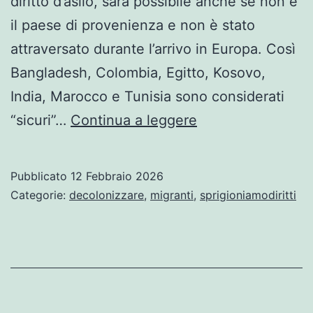
diritto d’asilo, sarà possibile anche se non è
il paese di provenienza e non è stato
attraversato durante l’arrivo in Europa. Così
Bangladesh, Colombia, Egitto, Kosovo,
India, Marocco e Tunisia sono considerati
L’Italia
“sicuri”…
Continua a leggere
capofila
della
Pubblicato
12 Febbraio 2026
caccia
Categorie:
decolonizzare
,
migranti
,
sprigioniamodiritti
ai
migranti