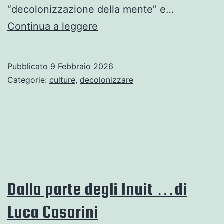
“decolonizzazione della mente” e…
Frantz
Continua a leggere
Fanon
a
Pubblicato
9 Febbraio 2026
cento
Categorie:
culture
,
decolonizzare
anni
dalla
nascita
Dalla parte degli Inuit …di
Luca Casarini