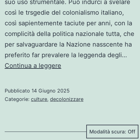
suo uso strumentale. Può indurci a svelare
così le trsgedie del colonialismo italiano,
così sapientemente taciute per anni, con la
complicità della politica nazionale tutta, che
per salvaguardare la Nazione nasscente ha
preferito far prevalere la leggenda degli…
Pagine
Continua a leggere
di
storia
Pubblicato
14 Giugno 2025
occultate
Categorie:
culture
,
decolonizzare
…
di
Matteo
Modalità scura:
Dominioni