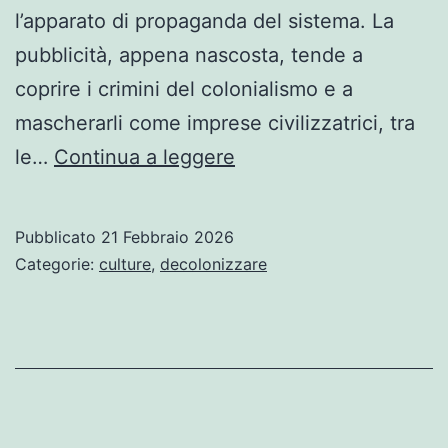
l’apparato di propaganda del sistema. La
pubblicità, appena nascosta, tende a
coprire i crimini del colonialismo e a
mascherarli come imprese civilizzatrici, tra
Il
le…
Continua a leggere
vecchio-
nuovo
Pubblicato
21 Febbraio 2026
colonialismo
Categorie:
culture
,
decolonizzare
…
di
Raúl
Zibechi