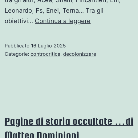
Leonardo, Fs, Enel, Terna… Tra gli
Piano
obiettivi…
Continua a leggere
Mattei
::
Pubblicato
16 Luglio 2025
Il
Categorie:
controcritica
,
decolonizzare
neocolonialismo
italiano
Pagine di storia occultate …di
Matteo Dominioni