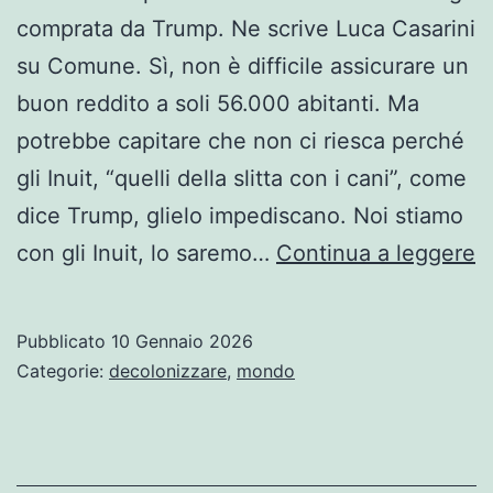
comprata da Trump. Ne scrive Luca Casarini
su Comune. Sì, non è difficile assicurare un
buon reddito a soli 56.000 abitanti. Ma
potrebbe capitare che non ci riesca perché
gli Inuit, “quelli della slitta con i cani”, come
dice Trump, glielo impediscano. Noi stiamo
D
con gli Inuit, lo saremo…
Continua a leggere
p
d
Pubblicato
10 Gennaio 2026
In
Categorie:
decolonizzare
,
mondo
…
di
L