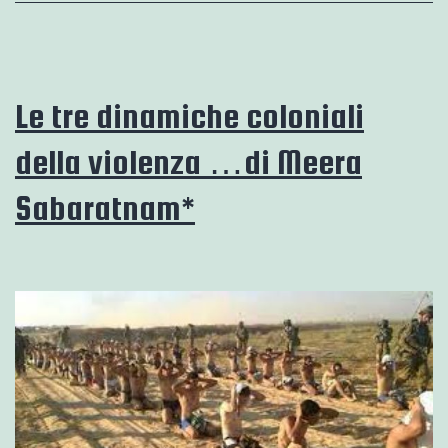
…
di
Iain
Le tre dinamiche coloniali
Chambers
della violenza …di Meera
Sabaratnam*