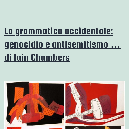
C
La grammatica occidentale:
genocidio e antisemitismo …
di Iain Chambers