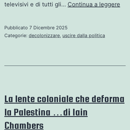
La
televisivi e di tutti gli…
Continua a leggere
gra
occ
Pubblicato
7 Dicembre 2025
gen
Categorie:
decolonizzare
,
uscire dalla politica
e
ant
…
di
Iain
Ch
La lente coloniale che deforma
la Palestina …di Iain
Chambers