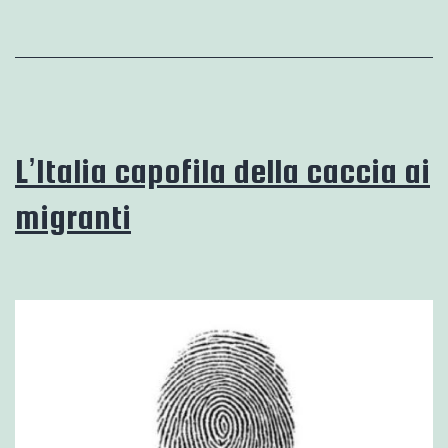
nella
memoria.
Meloni
in
Etiopia
L’Italia capofila della caccia ai
migranti