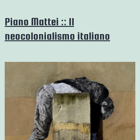
cultura
europee
Piano Mattei :: Il
neocolonialismo italiano