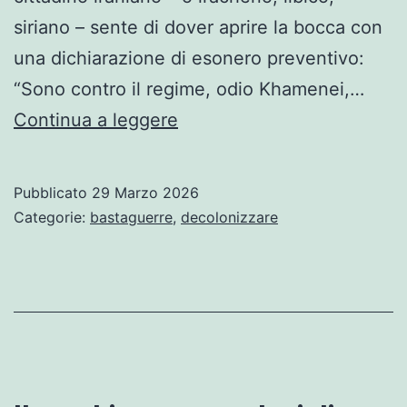
siriano – sente di dover aprire la bocca con
una dichiarazione di esonero preventivo:
“Sono contro il regime, odio Khamenei,…
Sudditanze
Continua a leggere
cognitive
in
Pubblicato
29 Marzo 2026
tempi
Categorie:
bastaguerre
,
decolonizzare
di
guerra
…
di
Tahar
Lamri*