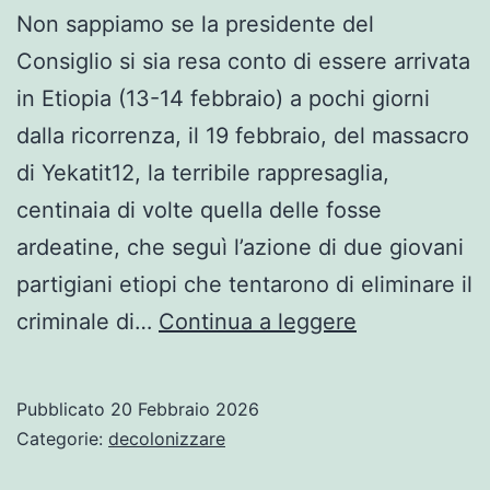
Non sappiamo se la presidente del
Consiglio si sia resa conto di essere arrivata
in Etiopia (13-14 febbraio) a pochi giorni
dalla ricorrenza, il 19 febbraio, del massacro
di Yekatit12, la terribile rappresaglia,
centinaia di volte quella delle fosse
ardeatine, che seguì l’azione di due giovani
partigiani etiopi che tentarono di eliminare il
Diplomazia
criminale di…
Continua a leggere
in
musica
Pubblicato
20 Febbraio 2026
e
Categorie:
decolonizzare
silenzio