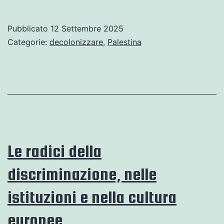
tre
dinamiche
Pubblicato
12 Settembre 2025
coloniali
Categorie:
decolonizzare
,
Palestina
della
violenza
…
di
Meera
Sabaratnam*
Le radici della
discriminazione, nelle
istituzioni e nella cultura
europee