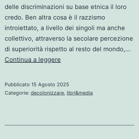
delle discriminazioni su base etnica il loro
credo. Ben altra cosa è il razzismo
introiettato, a livello dei singoli ma anche
collettivo, attraverso la secolare percezione
di superiorità rispetto al resto del mondo,…
Le
Continua a leggere
radici
della
Pubblicato
15 Agosto 2025
discriminazione,
Categorie:
decolonizzare
,
libri&media
nelle
istituzioni
e
nella