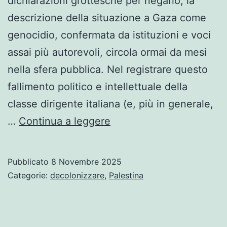
dichiarazioni grottesche per negarlo, la
descrizione della situazione a Gaza come
genocidio, confermata da istituzioni e voci
assai più autorevoli, circola ormai da mesi
nella sfera pubblica. Nel registrare questo
fallimento politico e intellettuale della
classe dirigente italiana (e, più in generale,
La
…
Continua a leggere
lente
coloniale
Pubblicato
8 Novembre 2025
che
Categorie:
decolonizzare
,
Palestina
deforma
la
Palestina