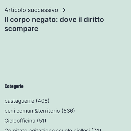
Articolo successivo
Il corpo negato: dove il diritto
scompare
Categorie
bastaguerre
(408)
beni comuni&territorio
(536)
Cicloofficina
(51)
Comitato agitazione scuole biellesi
(74)