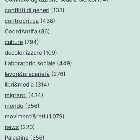
conflitti di generi
(133)
controcritica
(438)
CoordAntifa
(86)
culture
(794)
decolonizzare
(109)
Laboratorio sociale
(449)
lavori&precarietà
(276)
libri&media
(314)
migranti
(434)
mondo
(356)
movimenti&reti
(1.079)
news
(220)
Palestina
(356)