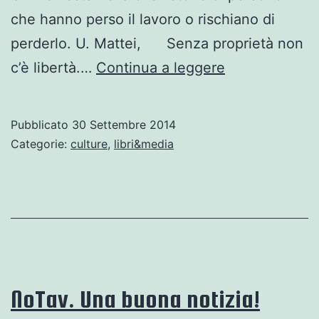
che hanno perso il lavoro o rischiano di
perderlo. U. Mattei, Senza proprietà non
Le
c’è libertà.…
Continua a leggere
belle
letture.
Pubblicato
30 Settembre 2014
…
Categorie:
culture
,
libri&media
per
diradare
le
nebbie
dell’autunno.
NoTav. Una buona notizia!