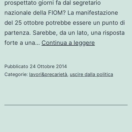
prospettato giorni fa dal segretario
nazionale della FIOM? La manifestazione
del 25 ottobre potrebbe essere un punto di
partenza. Sarebbe, da un lato, una risposta
Occupare
forte a una…
Continua a leggere
le
fabbriche?
Pubblicato
24 Ottobre 2014
di
Categorie:
lavori&precarietà
,
uscire dalla politica
Guido
Viale