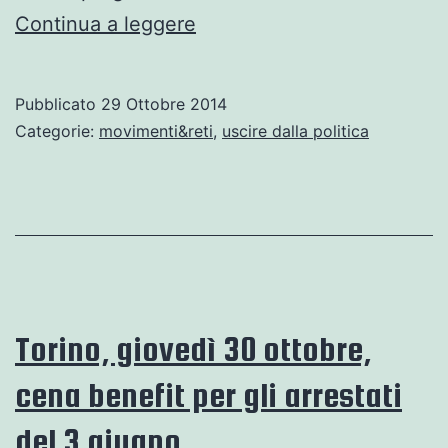
L’Altra
Continua a leggere
Europa.
Marco
Pubblicato
29 Ottobre 2014
Revelli
Categorie:
movimenti&reti
,
uscire dalla politica
apre
un
percorso
di
confronto…
Torino, giovedì 30 ottobre,
cena benefit per gli arrestati
del 3 giugno