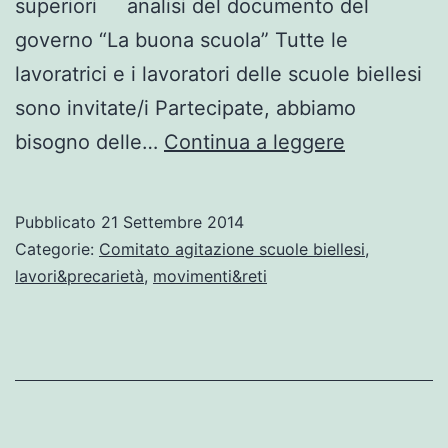
superiori analisi del documento del
governo “La buona scuola” Tutte le
lavoratrici e i lavoratori delle scuole biellesi
sono invitate/i Partecipate, abbiamo
Giovedì
bisogno delle…
Continua a leggere
25
settembre
Pubblicato
21 Settembre 2014
si
Categorie:
Comitato agitazione scuole biellesi
,
riunisce
lavori&precarietà
,
movimenti&reti
il
Comitato
d’agitazion
delle
scuole