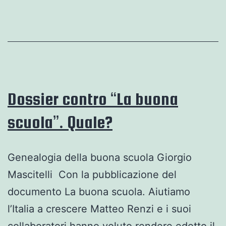
meravigliosa
iniziativa
di
solidarietà
con
la
Dossier contro “La buona
Palestina!!!
scuola”. Quale?
Genealogia della buona scuola Giorgio
Mascitelli Con la pubblicazione del
documento La buona scuola. Aiutiamo
l’Italia a crescere Matteo Renzi e i suoi