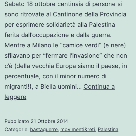
Sabato 18 ottobre centinaia di persone si
sono ritrovate al Cantinone della Provincia
per esprimere solidarietà alla Palestina
ferita dall’occupazione e dalla guerra.
Mentre a Milano le “camice verdi” (e nere)
sfilavano per “fermare l’invasione” che non
c’è (della vecchia Europa siamo il paese, in
percentuale, con il minor numero di
migranti!), a Biella uomini…
Continua a
Sabato
leggere
18/10
a
Pubblicato
21 Ottobre 2014
Biella
Categorie:
bastaguerre
,
movimenti&reti
,
Palestina