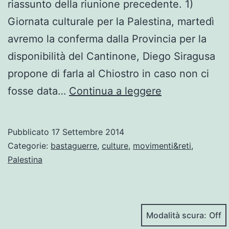
riassunto della riunione precedente. 1)
Giornata culturale per la Palestina, martedì
avremo la conferma dalla Provincia per la
disponibilità del Cantinone, Diego Siragusa
propone di farla al Chiostro in caso non ci
Biellesi
fosse data…
Continua a leggere
per
la
Pubblicato
17 Settembre 2014
Palestina
Categorie:
bastaguerre
,
culture
,
movimenti&reti
,
libera
Palestina
Modalità scura: