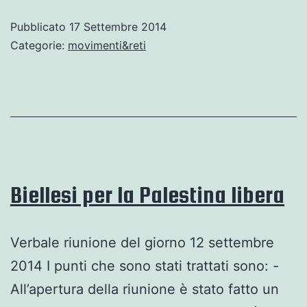
non
Pubblicato
17 Settembre 2014
scava
Categorie:
movimenti&reti
non
fa
l’amore
(e
neanche
il
Biellesi per la Palestina libera
TAV)
Verbale riunione del giorno 12 settembre
2014 I punti che sono stati trattati sono: -
All’apertura della riunione è stato fatto un