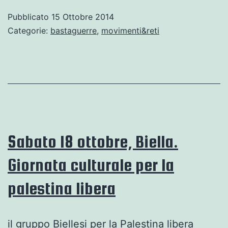
DI
Pubblicato
15 Ottobre 2014
SUSA
Categorie:
bastaguerre
,
movimenti&reti
AD
ASSISI:
UN
ALTRO
MONDO
E’
Sabato 18 ottobre, Biella.
POSSIBILE
Giornata culturale per la
palestina libera
il gruppo Biellesi per la Palestina libera