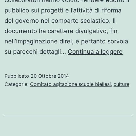
collaboratori hanno voluto rendere edotto il
pubblico sui progetti e l’attività di riforma
del governo nel comparto scolastico. Il
documento ha carattere divulgativo, fin
nell’impaginazione direi, e pertanto sorvola
Doss
su parecchi dettagli…
Continua a leggere
cont
“La
Pubblicato
20 Ottobre 2014
buo
Categorie:
Comitato agitazione scuole biellesi
,
culture
scuo
Qual