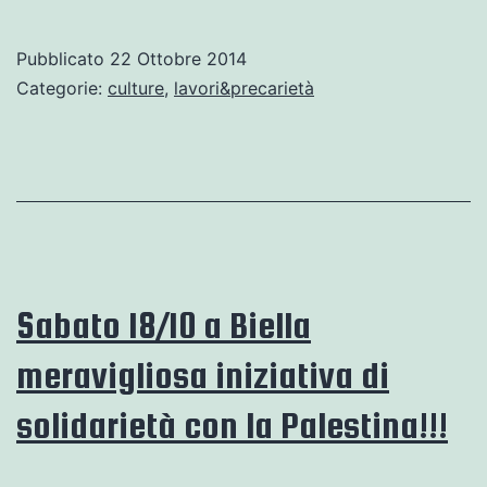
27
ottobre
Pubblicato
22 Ottobre 2014
a
Categorie:
culture
,
lavori&precarietà
Biella:
“Quando
i
telai
battevano
a
Sabato 18/10 a Biella
mille”.
meravigliosa iniziativa di
solidarietà con la Palestina!!!