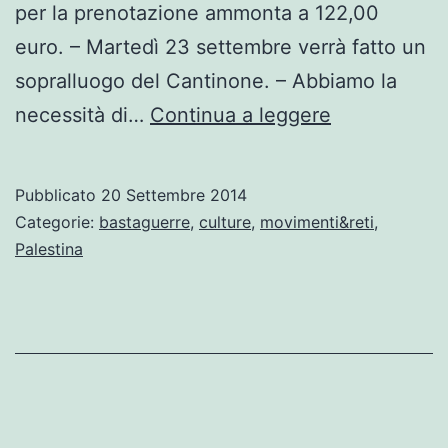
per la prenotazione ammonta a 122,00
euro. – Martedì 23 settembre verrà fatto un
sopralluogo del Cantinone. – Abbiamo la
Biellesi
necessità di…
Continua a leggere
per
la
Pubblicato
20 Settembre 2014
Palestina
Categorie:
bastaguerre
,
culture
,
movimenti&reti
,
Libera
Palestina