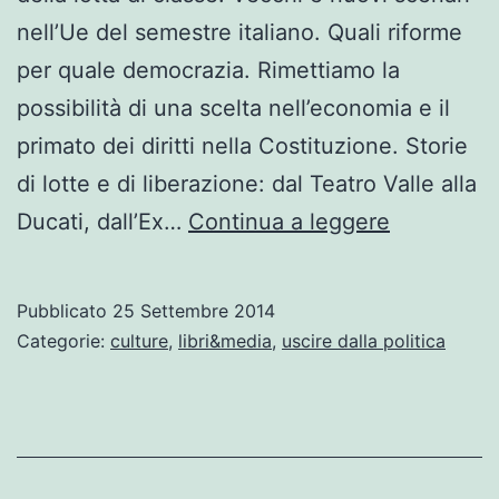
nell’Ue del semestre italiano. Quali riforme
per quale democrazia. Rimettiamo la
possibilità di una scelta nell’economia e il
primato dei diritti nella Costituzione. Storie
di lotte e di liberazione: dal Teatro Valle alla
Letture
Ducati, dall’Ex…
Continua a leggere
utili.
E’
Pubblicato
25 Settembre 2014
uscito
Categorie:
culture
,
libri&media
,
uscire dalla politica
il
n.33
di
Alternativ