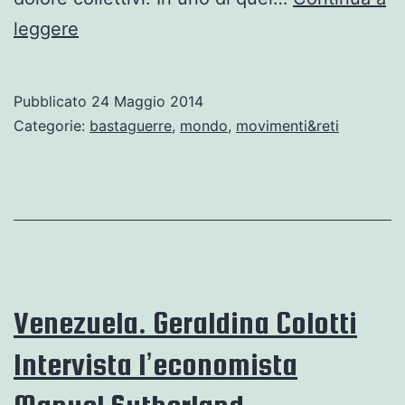
Da
leggere
qualche
luogo
Pubblicato
24 Maggio 2014
pieno
Categorie:
bastaguerre
,
mondo
,
movimenti&reti
di
dolore
e
di
rabbia‏.
Venezuela. Geraldina Colotti
Intervista l’economista