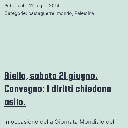
Biella.
Pubblicato
11 Luglio 2014
Fermiamo
Categorie:
bastaguerre
,
mondo
,
Palestina
il
massacro,
fermiamo
Israele!!!
Biella, sabato 21 giugno.
Convegno: I diritti chiedono
asilo.
In occasione della Giornata Mondiale del