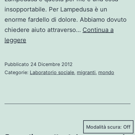
insopportabile. Per Lampedusa è un
enorme fardello di dolore. Abbiamo dovuto
chiedere aiuto attraverso…
Continua a
Lettera
leggere
della
sindaca
Pubblicato
24 Dicembre 2012
di
Categorie:
Laboratorio sociale
,
migranti
,
mondo
Lampedusa.
Modalità scura: