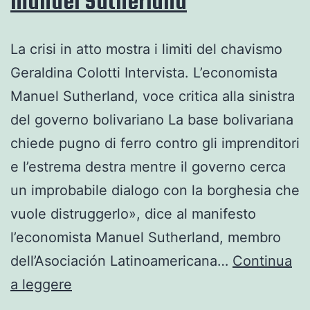
Manuel Sutherland
La crisi in atto mostra i limiti del chavismo
Geraldina Colotti Intervista. L’economista
Manuel Sutherland, voce critica alla sinistra
del governo bolivariano La base boli­va­riana
chiede pugno di ferro con­tro gli impren­di­tori
e l’estrema destra men­tre il governo cerca
un impro­ba­bile dia­logo con la bor­ghe­sia che
vuole distrug­gerlo», dice al mani­fe­sto
l’economista Manuel Suther­land, mem­bro
dell’Asociación Lati­noa­me­ri­cana…
Continua
Venezuela.
a leggere
Geraldina