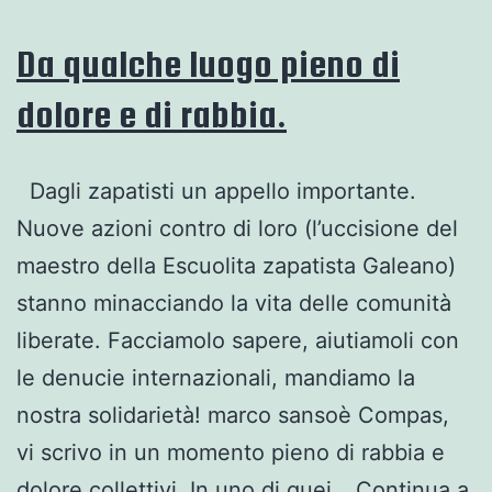
smet
di
Da qualche luogo pieno di
esist
dolore e di rabbia‏.
Dagli zapatisti un appello importante.
Nuove azioni contro di loro (l’uccisione del
maestro della Escuolita zapatista Galeano)
stanno minacciando la vita delle comunità
liberate. Facciamolo sapere, aiutiamoli con
le denucie internazionali, mandiamo la
nostra solidarietà! marco sansoè Compas,
vi scrivo in un momento pieno di rabbia e
dolore collettivi. In uno di quei…
Continua a