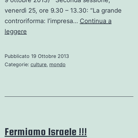
9 ottobre 2013) Seconda sessione,
venerdì 25, ore 9.30 – 13.30: “La grande
controriforma: l’impresa…
Continua a
Convegno,
leggere
24-
26
Pubblicato
19 Ottobre 2013
ottobre.
Categorie:
culture
,
mondo
Capitalismo
finanziario
globale
e
democrazia
in
Fermiamo Israele !!!
Europa