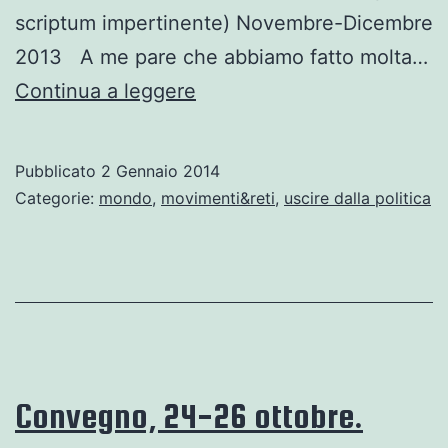
scriptum impertinente) Novembre-Dicembre
2013 A me pare che abbiamo fatto molta…
Quando
Continua a leggere
i
morti
Pubblicato
2 Gennaio 2014
tacciono
Categorie:
mondo
,
movimenti&reti
,
uscire dalla politica
a
voce
alta.
subcomandante
Marcos
Convegno, 24-26 ottobre.