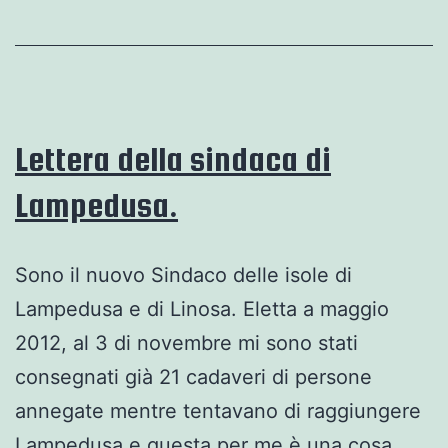
Israele?
Un
intervento
di
Ilan
Lettera della sindaca di
Pappé
Lampedusa.
Sono il nuovo Sindaco delle isole di
Lampedusa e di Linosa. Eletta a maggio
2012, al 3 di novembre mi sono stati
consegnati già 21 cadaveri di persone
annegate mentre tentavano di raggiungere
Lampedusa e questa per me è una cosa