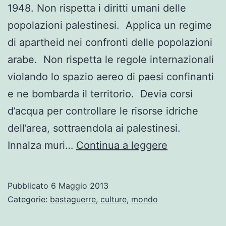
1948. Non rispetta i diritti umani delle
popolazioni palestinesi. Applica un regime
di apartheid nei confronti delle popolazioni
arabe. Non rispetta le regole internazionali
violando lo spazio aereo di paesi confinanti
e ne bombarda il territorio. Devia corsi
d’acqua per controllare le risorse idriche
dell’area, sottraendola ai palestinesi.
Contro
Innalza muri…
Continua a leggere
la
politica
Pubblicato
6 Maggio 2013
di
Categorie:
bastaguerre
,
culture
,
mondo
Israele