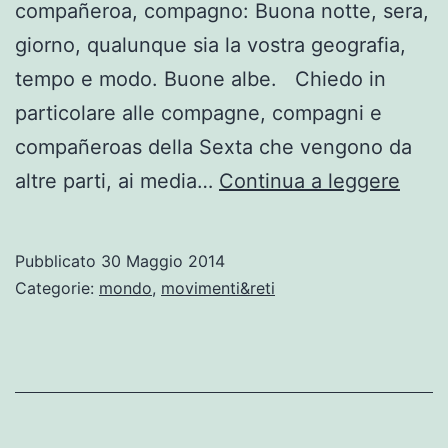
compañeroa, compagno: Buona notte, sera,
giorno, qualunque sia la vostra geografia,
tempo e modo. Buone albe. Chiedo in
particolare alle compagne, compagni e
compañeroas della Sexta che vengono da
Subc
altre parti, ai media…
Continua a leggere
Marc
“ulti
Pubblicato
30 Maggio 2014
paro
Categorie:
mondo
,
movimenti&reti
in
pubb
prim
di