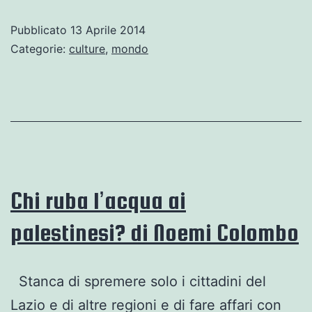
Colotti
Pubblicato
13 Aprile 2014
Intervista
Categorie:
culture
,
mondo
l’economista
Manuel
Sutherland
Chi ruba l’acqua ai
palestinesi? di Noemi Colombo
Stanca di spremere solo i cittadini del
Lazio e di altre regioni e di fare affari con