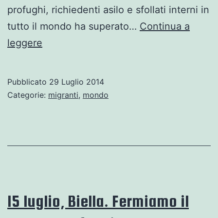
profughi, richiedenti asilo e sfollati interni in
tutto il mondo ha superato…
Continua a
Garantire
leggere
il
diritto
Pubblicato
29 Luglio 2014
alla
Categorie:
migranti
,
mondo
fuga.
Per
una
strategia
europea
in
15 luglio, Biella. Fermiamo il
materia