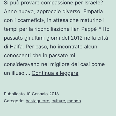
Si può provare compassione per Israele?
Anno nuovo, approccio diverso. Empatia
con i «carnefici», in attesa che maturino i
tempi per la riconciliazione Ilan Pappé * Ho
passato gli ultimi giorni del 2012 nella città
di Haifa. Per caso, ho incontrato alcuni
conoscenti che in passato mi
consideravano nel migliore dei casi come
Si
un illuso,…
Continua a leggere
può
provare
Pubblicato
10 Gennaio 2013
compassione
Categorie:
bastaguerre
,
culture
,
mondo
per