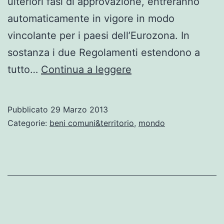
ulteriori fasi di approvazione, entreranno
automaticamente in vigore in modo
vincolante per i paesi dell’Eurozona. In
sostanza i due Regolamenti estendono a
Appello
tutto…
Continua a leggere
contro
la
Pubblicato
29 Marzo 2013
tenaglia
Categorie:
beni comuni&territorio
,
mondo
del
two-
pak
europeo