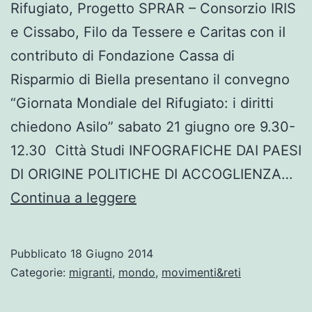
Rifugiato, Progetto SPRAR – Consorzio IRIS
e Cissabo, Filo da Tessere e Caritas con iI
contributo di Fondazione Cassa di
Risparmio di Biella presentano il convegno
“Giornata Mondiale del Rifugiato: i diritti
chiedono Asilo” sabato 21 giugno ore 9.30-
12.30 Città Studi INFOGRAFICHE DAI PAESI
DI ORIGINE POLITICHE DI ACCOGLIENZA…
Biella,
Continua a leggere
sabato
21
Pubblicato
18 Giugno 2014
giugno.
Categorie:
migranti
,
mondo
,
movimenti&reti
Convegno: