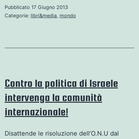
Oggi
Pubblicato
17 Giugno 2013
in
Categorie:
libri&media
,
mondo
Turchia
Contro la politica di Israele
intervenga la comunità
internazionale!
Disattende le risoluzione dell’O.N.U dal