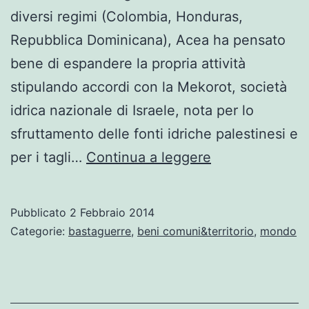
diversi regimi (Colombia, Honduras,
Repubblica Dominicana), Acea ha pensato
bene di espandere la propria attività
stipulando accordi con la Mekorot, società
idrica nazionale di Israele, nota per lo
sfruttamento delle fonti idriche palestinesi e
Chi
per i tagli…
Continua a leggere
ruba
l’acqua
Pubblicato
2 Febbraio 2014
ai
Categorie:
bastaguerre
,
beni comuni&territorio
,
mondo
palestinesi?
di
Noemi