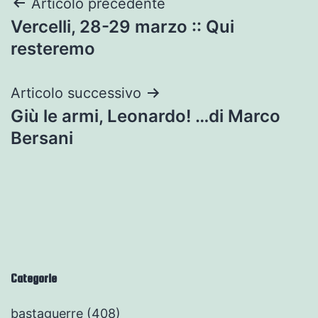
Navigazione
Articolo precedente
Vercelli, 28-29 marzo :: Qui
articoli
resteremo
Articolo successivo
Giù le armi, Leonardo! …di Marco
Bersani
Categorie
bastaguerre
(408)