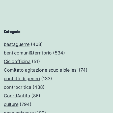
Categorie
bastaguerre
(408)
beni comuni&territorio
(534)
Cicloofficina
(51)
Comitato agitazione scuole biellesi
(74)
conflitti di generi
(133)
controcritica
(438)
CoordAntifa
(86)
culture
(794)
decolonizzare
(109)