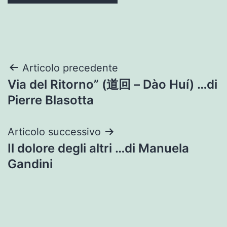
Navigazione
Articolo precedente
Via del Ritorno” (道回 – Dào Huí) …di
articoli
Pierre Blasotta
Articolo successivo
Il dolore degli altri …di Manuela
Gandini