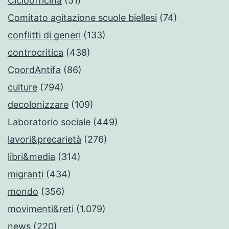
Cicloofficina
(51)
Comitato agitazione scuole biellesi
(74)
conflitti di generi
(133)
controcritica
(438)
CoordAntifa
(86)
culture
(794)
decolonizzare
(109)
Laboratorio sociale
(449)
lavori&precarietà
(276)
libri&media
(314)
migranti
(434)
mondo
(356)
movimenti&reti
(1.079)
news
(220)