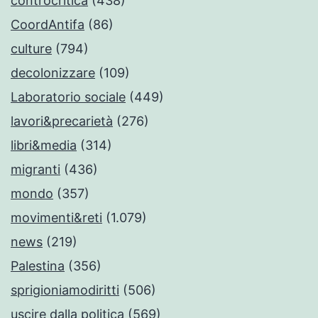
controcritica
(438)
CoordAntifa
(86)
culture
(794)
decolonizzare
(109)
Laboratorio sociale
(449)
lavori&precarietà
(276)
libri&media
(314)
migranti
(436)
mondo
(357)
movimenti&reti
(1.079)
news
(219)
Palestina
(356)
sprigioniamodiritti
(506)
uscire dalla politica
(569)