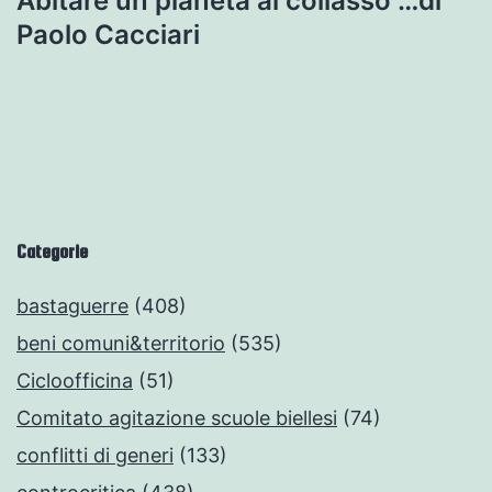
Abitare un pianeta al collasso …di
Paolo Cacciari
Categorie
bastaguerre
(408)
beni comuni&territorio
(535)
Cicloofficina
(51)
Comitato agitazione scuole biellesi
(74)
conflitti di generi
(133)