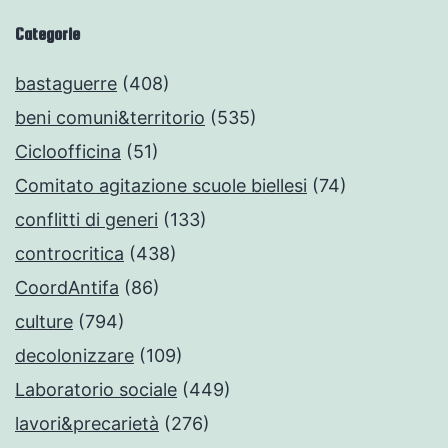
Categorie
bastaguerre
(408)
beni comuni&territorio
(535)
Cicloofficina
(51)
Comitato agitazione scuole biellesi
(74)
conflitti di generi
(133)
controcritica
(438)
CoordAntifa
(86)
culture
(794)
decolonizzare
(109)
Laboratorio sociale
(449)
lavori&precarietà
(276)