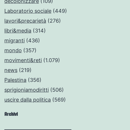
decolonizzare
(109)
Laboratorio sociale
(449)
lavori&precarietà
(276)
libri&media
(314)
migranti
(436)
mondo
(357)
movimenti&reti
(1.079)
news
(219)
Palestina
(356)
sprigioniamodiritti
(506)
uscire dalla politica
(569)
Archivi
Archivi