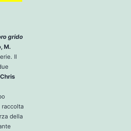
loro grido
, M.
erie. Il
due
Chris
bo
 raccolta
rza della
ante