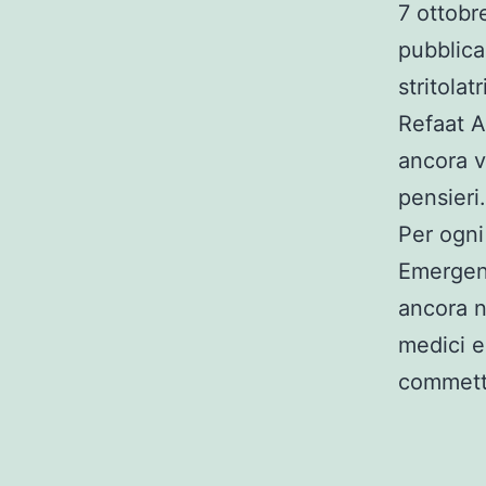
7 ottobr
pubblica
stritola
Refaat A
ancora v
pensieri
Per ogni
Emergenc
ancora n
medici e
commett