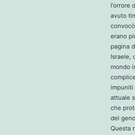
l’orrore 
avuto ti
convocò 
erano pi
pagina d
Israele, 
mondo is
complice
impuniti
attuale 
che prot
del geno
Questa r