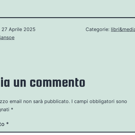
o
27 Aprile 2025
Categorie:
libri&medi
Sansoe
cia un commento
rizzo email non sarà pubblicato.
I campi obbligatori sono
gnati
*
to
*