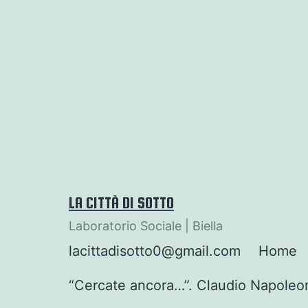
Salta
al
contenuto
LA CITTÀ DI SOTTO
Laboratorio Sociale | Biella
lacittadisotto0@gmail.com
Home
“Cercate ancora…”. Claudio Napoleo