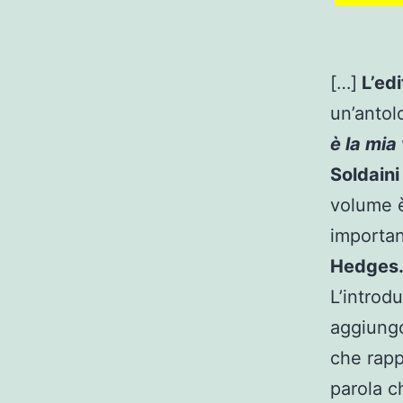
[…]
L’edi
un’antolo
è la mia
Soldaini
volume è
importan
Hedges
L’introd
aggiungo
che rapp
parola c