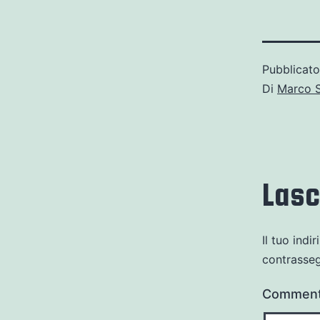
Pubblicat
Di
Marco 
Las
Il tuo indi
contrasse
Commen