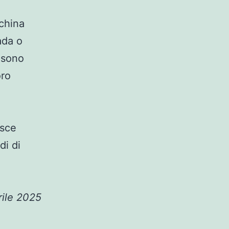
cchina
ada o
e sono
oro
isce
di di
rile 2025