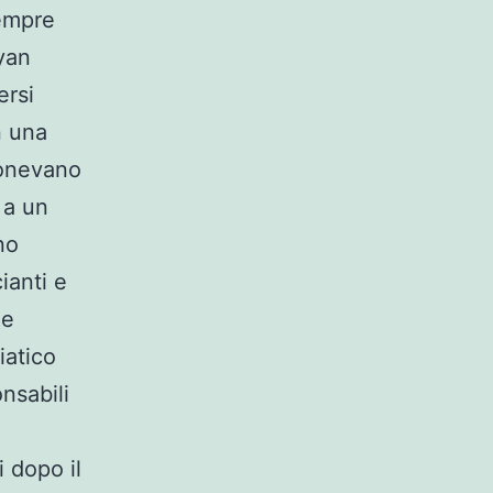
sempre
yan
ersi
n una
ponevano
 a un
no
ianti e
le
atico
nsabili
 dopo il