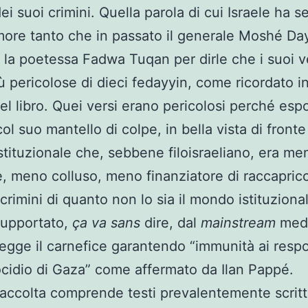
dei suoi crimini. Quella parola di cui Israele ha 
more tanto che in passato il generale Moshé Da
la poetessa Fadwa Tuqan per dirle che i suoi v
ù pericolose di dieci fedayyin, come ricordato i
el libro. Quei versi erano pericolosi perché es
col suo mantello di colpe, in bella vista di fronte
tituzionale che, sebbene filoisraeliano, era me
, meno colluso, meno finanziatore di raccapricc
 crimini di quanto non lo sia il mondo istituziona
supportato,
ça va sans
dire, dal
mainstream
medi
egge il carnefice garantendo “immunità ai respo
cidio di Gaza” come affermato da Ilan Pappé.
accolta comprende testi prevalentemente scritti