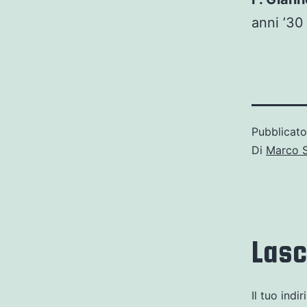
anni ’30
Pubblicat
Di
Marco 
Las
Il tuo indi