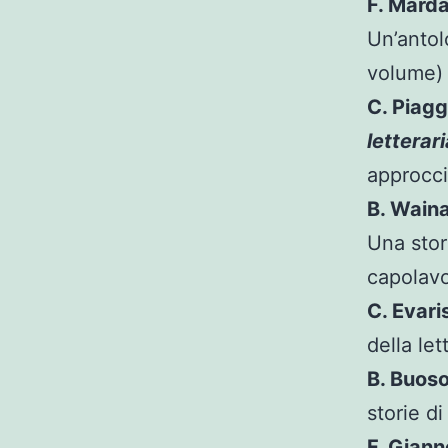
F. Mard
Un’antol
volume)
C. Piagg
letterar
approcci
B. Wain
Una stor
capolavo
C. Evari
della let
B. Buos
storie d
F. Gian