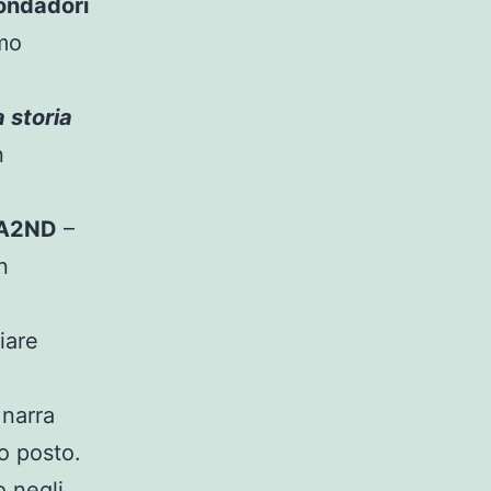
ondadori
imo
a storia
n
A2ND
–
n
iare
 narra
io posto.
 negli