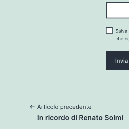
Salva 
che c
Navigazione
Articolo precedente
In ricordo di Renato Solmi
articoli