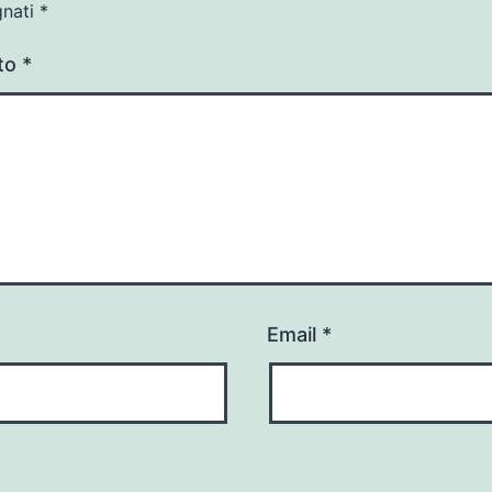
gnati
*
to
*
Email
*