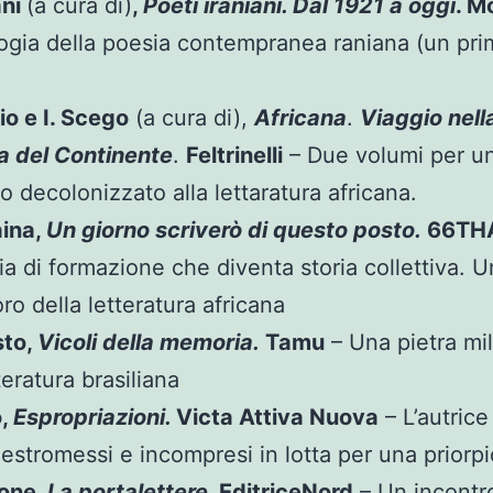
ani
(a cura di)
,
Poeti iraniani. Dal 1921 a oggi
. M
ogia della poesia contempranea raniana (un pr
io e I. Scego
(a cura di),
Africana
.
Viaggio nell
ia del Continente
.
Feltrinelli
– Due volumi per u
o decolonizzato alla lettaratura africana.
aina,
Un giorno scriverò di questo posto.
66TH
ia di formazione che diventa storia collettiva. U
ro della letteratura africana
sto,
Vicoli della memoria.
Tamu
– Una pietra mil
teratura brasiliana
o,
Espropriazioni.
Victa Attiva Nuova
– L’autrice
i estromessi e incompresi in lotta per una priorp
none,
La portalettere.
EditriceNord
– Un incontro