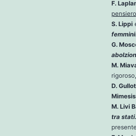
F. Lapla
pensiero
S. Lippi
femmini
G. Mosc
abolzion
M. Miava
rigoroso
D. Gullo
Mimesis
M. Livi 
tra stati
presente