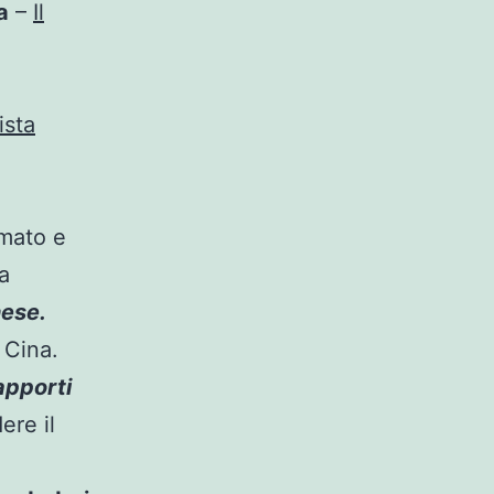
a
–
Il
ista
mato e
a
nese.
 Cina.
apporti
ere il