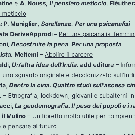
ntine
e
A. Nouss
,
Il pensiero meticcio
. Elèuther
 meticcio
e
P. Maniglier
,
Sorellanze
.
Per una psicanalisi
sta
DeriveApprodi –
Per una psicanalisi femmin
oni
,
Decostruire la pena. Per una proposta
ista
.
Meltemi
–
Abolire il carcere
ldi,
Un’altra idea dell’India.
add editore
– Infor
, uno sguardo originale e decolonizzato sull’Indi
tta,
Dentro la cina. Quattro studi sull’ascesa ci
. – Etnografia, lockdown, giovani e subalterni in
Bacci,
La geodemografia. Il peso dei popoli e i r
. il Mulino
– Un libretto molto utile per comprend
 e pensare al futuro