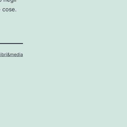
e cose.
libri&media